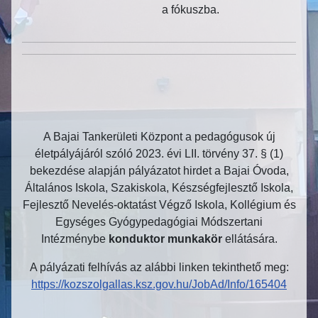
a fókuszba.
A Bajai Tankerületi Központ a pedagógusok új
életpályájáról szóló 2023. évi LII. törvény 37. § (1)
bekezdése alapján pályázatot hirdet a Bajai Óvoda,
Általános Iskola, Szakiskola, Készségfejlesztő Iskola,
Fejlesztő Nevelés-oktatást Végző Iskola, Kollégium és
Egységes Gyógypedagógiai Módszertani
Intézménybe
konduktor munkakör
ellátására.
A pályázati felhívás az alábbi linken tekinthető meg:
https://kozszolgallas.ksz.gov.
hu/JobAd/Info/165404