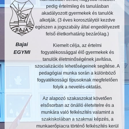
pedig értelmileg és tanulásban
akadályozott gyermekek és tanulók
alkotják. (3 éves korosztálytól kezdve
egészen a jogszabály által engedélyezett
felső életkorhatárig bezárólag.)
Bajai
Kiemelt célja, az értelmi
EGYMI
fogyatékossággal élő gyermekek és
tanulók életminőségének javítása,
szocializációs lehetőségeinek segítése. A
pedagógiai munka során a különböző
fogyatékossági típusoknak megfelelően
folyik a nevelés-oktatás.
Az alapozó szakaszokat követően
elsősorban az önálló életvitelre és a
munkára való felkészítés valamint a
szakiskolában a szakmai képzés, a
munkaerőpiacra történő felkészítés kerül