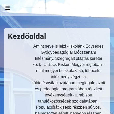
Kezdőoldal
Amint neve is jelzi - iskolánk Egységes
Gyógypedagógiai Módszertani
Intézmény. Szegregált oktatás keretei
közt, - a Bács-Kiskun Megyei régióban -
mint megyei beiskolázású, többcélú
intézmény végzi - a
küldetésnyilatkozatában megfogalmazott
és pedagógiai programjában rögzített
tevékenységeit - a rábízott
tanulóközösségek szolgálatában.
Populációját kisebb részben súlyos,
halmozottan sérült, nagyobb részben