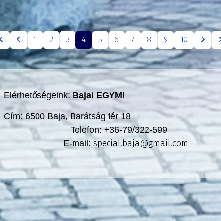
1
2
3
4
5
6
7
8
9
10
Elérhetőségeink:
Bajai EGYMI
Cím: 6500 Baja, Barátság tér 18
Telefon: +36-79/322-599
special.baja@gmail.com
E-mail: