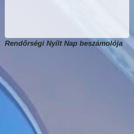
Rendőrségi Nyílt Nap beszámolója