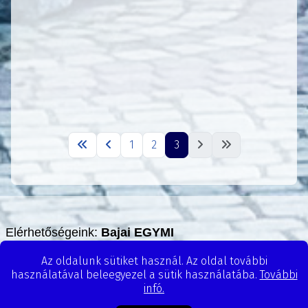
1
2
3
Elérhetőségeink:
Bajai EGYMI
Az oldalunk sütiket használ. Az oldal további
Cím: 6500 Baja, Barátság tér 18
használatával beleegyezel a sütik használatába.
További
Telefon: +36-79/322-599
infó.
special.baja@gmail.com
E-mail: